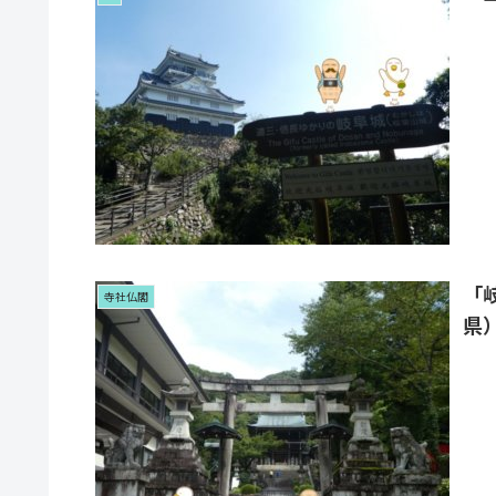
「
寺社仏閣
県