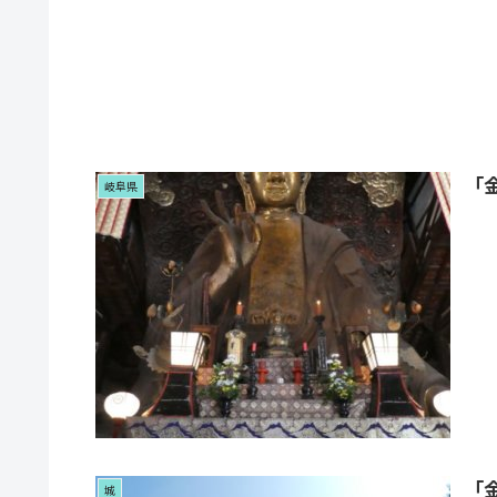
「
岐阜県
「
城