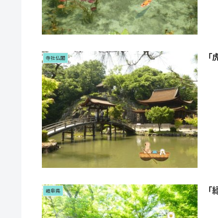
「
寺社仏閣
「
岐阜県