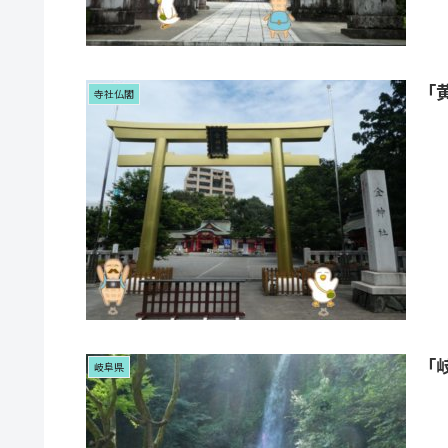
「
寺社仏閣
「
岐阜県