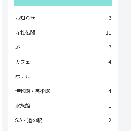
お知らせ
3
寺社仏閣
11
城
3
カフェ
4
ホテル
1
博物館・美術館
4
水族館
1
S.A・道の駅
2