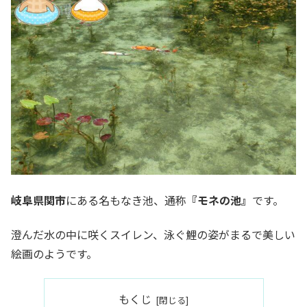
岐阜県関市
にある名もなき池、通称
『モネの池』
です。
澄んだ水の中に咲くスイレン、泳ぐ鯉の姿がまるで美しい
絵画のようです。
もくじ