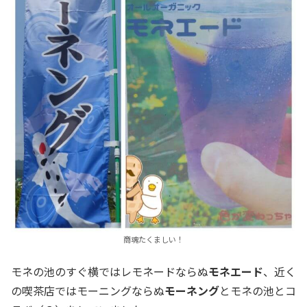
商魂たくましい！
モネの池のすぐ横ではレモネードならぬ
モネエード
、近く
の喫茶店ではモーニングならぬ
モーネング
とモネの池とコ