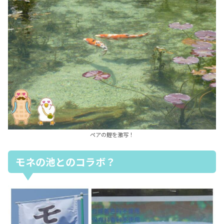
ペアの鯉を激写！
モネの池とのコラボ？