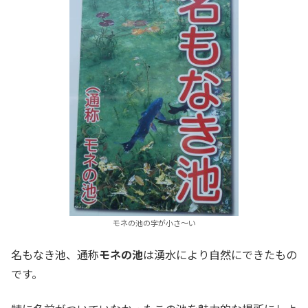
モネの池の字が小さ～い
名もなき池、通称
モネの池
は湧水により自然にできたもの
です。