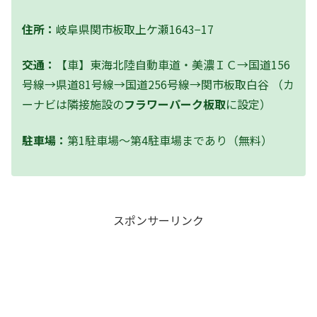
住所：
岐阜県関市板取上ケ瀬1643−17
交通：
【車】東海北陸自動車道・美濃ＩＣ→国道156
号線→県道81号線→国道256号線→関市板取白谷 （カ
ーナビは隣接施設の
フラワーパーク板取
に設定）
駐車場：
第1駐車場～第4駐車場まであり（無料）
スポンサーリンク