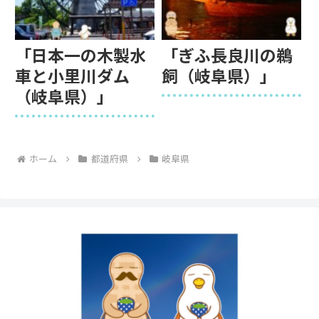
「日本一の木製水
「ぎふ長良川の鵜
車と小里川ダム
飼（岐阜県）」
（岐阜県）」
ホーム
都道府県
岐阜県