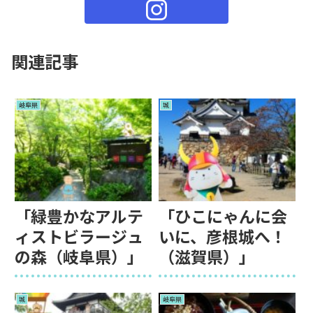
関連記事
岐阜県
城
「緑豊かなアルテ
「ひこにゃんに会
ィストビラージュ
いに、彦根城へ！
の森（岐阜県）」
（滋賀県）」
城
岐阜県