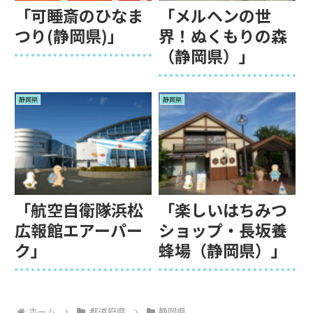
「可睡斎のひなま
「メルヘンの世
つり(静岡県)」
界！ぬくもりの森
（静岡県）」
静岡県
静岡県
「航空自衛隊浜松
「楽しいはちみつ
広報館エアーパー
ショップ・長坂養
ク」
蜂場（静岡県）」
ホーム
都道府県
静岡県