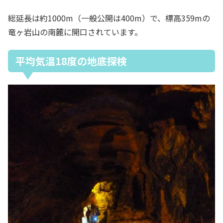
総延長は約1000m（一般公開は400m）で、標高359mの
竜ヶ岩山の南麓に開口されています。
平均気温18度の地底探検