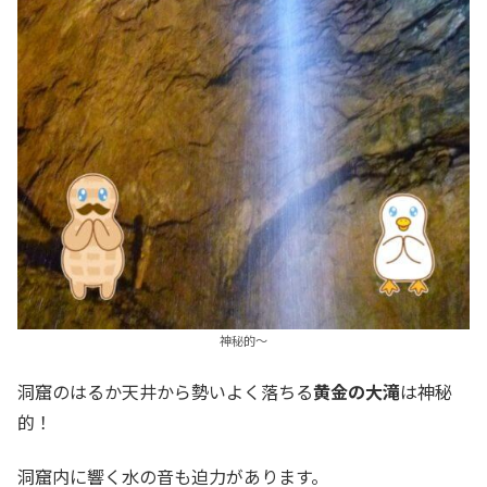
神秘的～
洞窟のはるか天井から勢いよく落ちる
黄金の大滝
は神秘
的！
洞窟内に響く水の音も迫力があります。