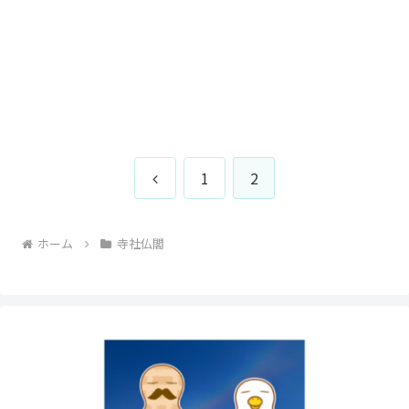
前
1
2
へ
ホーム
寺社仏閣