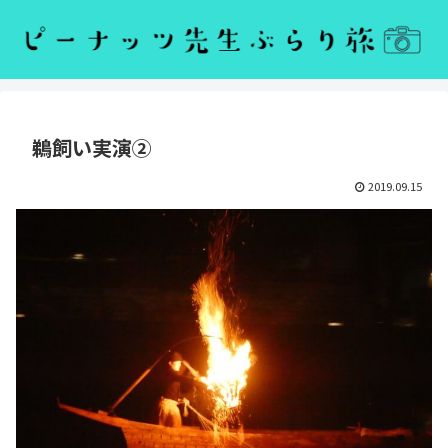
鵜飼い実演②
2019.09.15