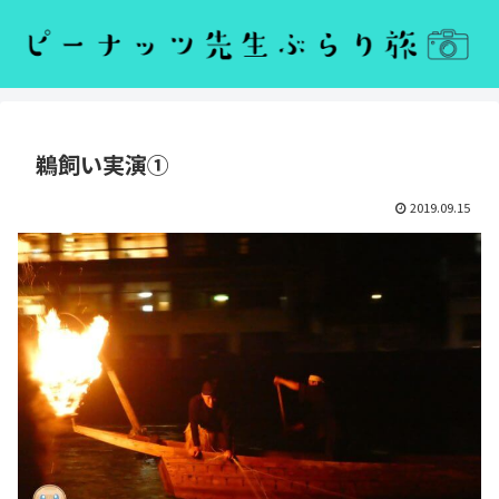
鵜飼い実演①
2019.09.15