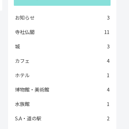
お知らせ
3
寺社仏閣
11
城
3
カフェ
4
ホテル
1
博物館・美術館
4
水族館
1
S.A・道の駅
2