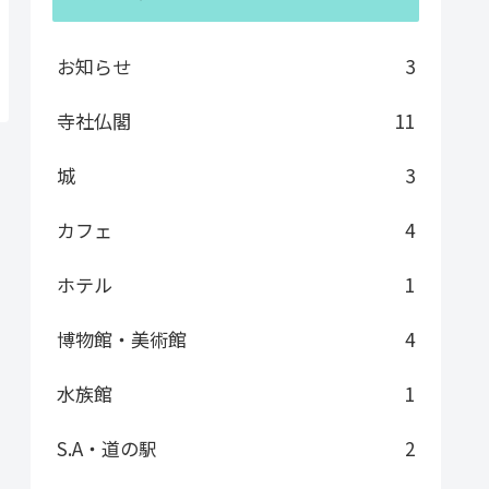
お知らせ
3
寺社仏閣
11
城
3
カフェ
4
ホテル
1
博物館・美術館
4
水族館
1
S.A・道の駅
2