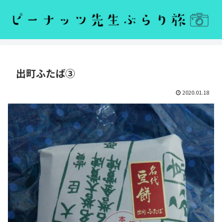
出町ふたば③
2020.01.18