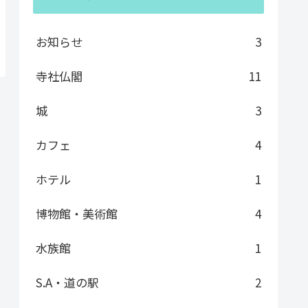
お知らせ
3
寺社仏閣
11
城
3
カフェ
4
ホテル
1
博物館・美術館
4
水族館
1
S.A・道の駅
2