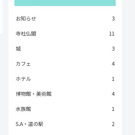
お知らせ
3
寺社仏閣
11
城
3
カフェ
4
ホテル
1
博物館・美術館
4
水族館
1
S.A・道の駅
2