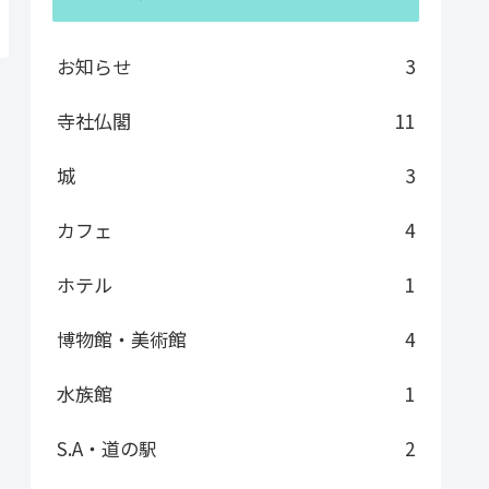
お知らせ
3
寺社仏閣
11
城
3
カフェ
4
ホテル
1
博物館・美術館
4
水族館
1
S.A・道の駅
2